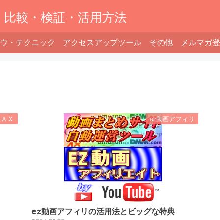
】比較・検証・活用方法
ウ・テクニック
アクセスアップツール
その他
メルマガ登
ＭＡＸ
ez動画アフィリ
ez動画アフィリの活用法とビッグな特典