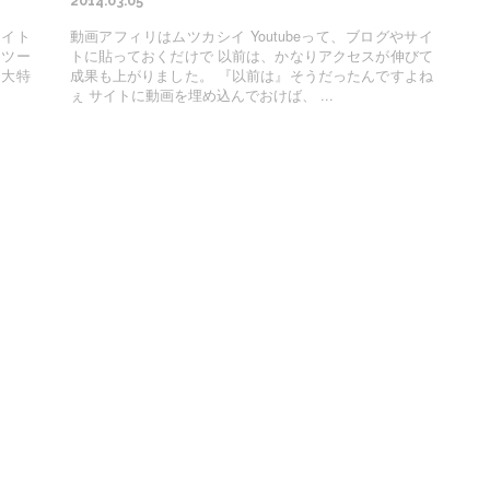
2014.03.05
エイト
動画アフィリはムツカシイ Youtubeって、ブログやサイ
なツー
トに貼っておくだけで 以前は、かなりアクセスが伸びて
６大特
成果も上がりました。 『以前は』そうだったんですよね
ぇ サイトに動画を埋め込んでおけば、 ...