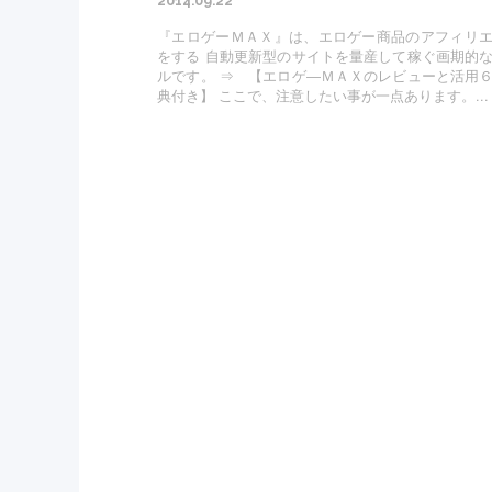
2014.09.22
『エロゲーＭＡＸ』は、エロゲー商品のアフィリ
をする 自動更新型のサイトを量産して稼ぐ画期的
ルです。 ⇒ 【エロゲ―ＭＡＸのレビューと活用
典付き】 ここで、注意したい事が一点あります。...