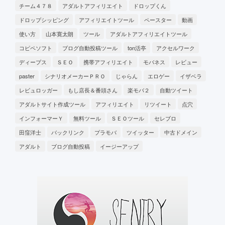
チーム４７８
アダルトアフィリエイト
ドロップくん
ドロップシッピング
アフィリエイトツール
ペースター
動画
使い方
山本寛太朗
ツール
アダルトアフィリエイトツール
コピペソフト
ブログ自動投稿ツール
ton活亭
アクセルワーク
ディープス
ＳＥＯ
携帯アフィリエイト
モバネス
レビュー
paster
シナリオメーカーＰＲＯ
じゃらん
エロゲー
イザベラ
レビュロッガー
もし店長＆番頭さん
楽モバ２
自動ツイート
アダルトサイト作成ツール
アフィリエイト
リツイート
点穴
インフォーマーＹ
無料ツール
ＳＥＯツール
セレブロ
田窪洋士
バックリンク
プラモバ
ツイッター
中古ドメイン
アダルト
ブログ自動投稿
イージーアップ