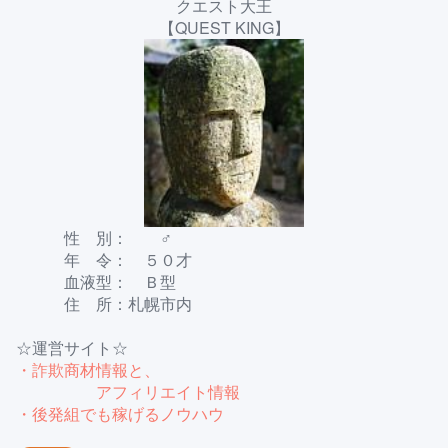
クエスト大王
【QUEST KING】
性 別： ♂
年 令： ５０才
血液型： Ｂ型
住 所：札幌市内
☆運営サイト☆
・詐欺商材情報と、
アフィリエイト情報
・後発組でも稼げるノウハウ