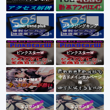
1
1
件
件
twitter trend plus
ブラウジングキング
1
1
件
件
ピンクスターＷ
ピンクスターＷ
1
1
件
件
中古ドメインサルベージ
エロゲーＭＡＸ
極
1
1
件
件
エロマンＸ
エロマンＸ