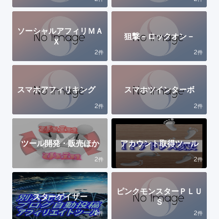
ソーシャルアフィリＭＡ
狙撃－ロックオン－
Ｘ
2
2
件
件
スマホアフィリキング
スマホツインターボ
2
2
件
件
ツール開発・販売ほか
アカウント取得ツール
2
2
件
件
ピンクモンスターＰＬＵ
スターゲイザー
Ｓ
2
2
件
件