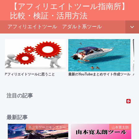
【アフィリエイトツール指南所】
比較・検証・活用方法
アフィリエイトツール
アダルト系ツール
最新のYouTubeまとめサイト作成ツール
パソコンは壊れる前に買い換えるべし
賢
受
注目の記事
最新記事
美少女ゲームモンスター
山本寛太朗