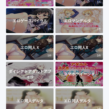
1
1
件
件
エロゲースパイラル
エロマンデルタ
1
1
件
件
エロ同人Ｘ
エロ同人X
1
1
件
件
ダイレクトアダルトアフ
スマホクイーンⅡ
ィリ
1
1
件
件
エロ同人デルタ
エロ同人デルタ
1
1
件
件