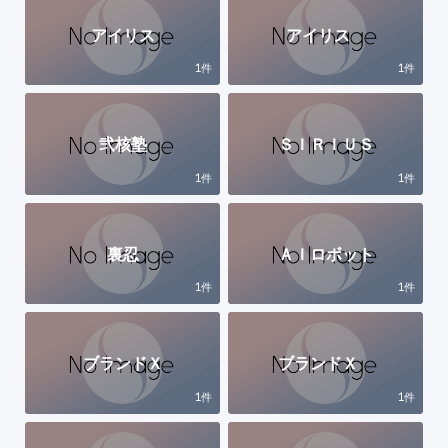
アイリス
アイリス
1
1
件
件
弐核塾
ＳＩＲＩＵＳ
1
1
件
件
裏忍
ＡＩロボット
1
1
件
件
ブランドＸ
ブランドＸ
1
1
件
件