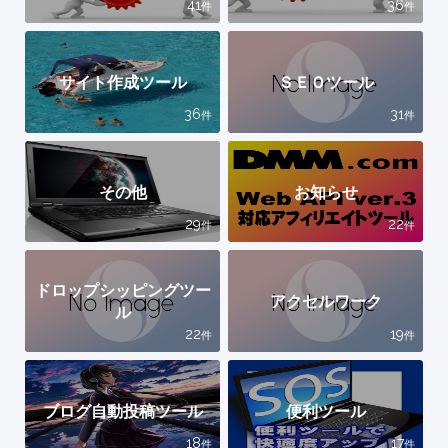
41
36
件
件
サイト作成ツール
ＳＥＯツール
36
31
件
件
その他
お知らせ
29
22
件
件
ドロップシッピングツー
アクセルワーク
ル
22
19
件
件
ブログ自動投稿ツール
便利ツール
18
17
件
件