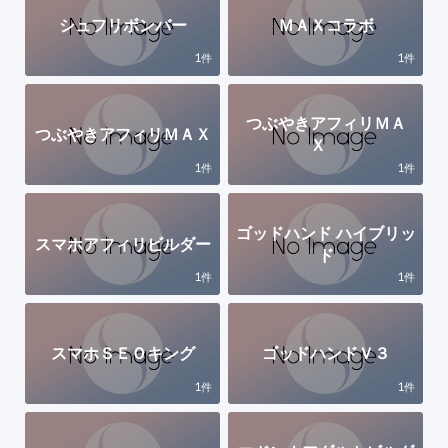
シュフリボンバー
ＭＡＸコラボ
1
1
件
件
つぶやきアフィリＭＡ
つぶやきアフィリＭＡＸ
Ｘ
1
1
件
件
ゴッドハンド ハイブリッ
スマホアフィリビルダー
ド
1
1
件
件
スマホＳＥＯキング
ゴッドハンドＶ３
1
1
件
件