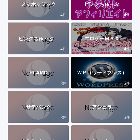
スマホマジック
ピンクちゅ～ぶ
4
4
件
件
ピンクちゅ～ぶ
エロゲーＭＡＸ
4
4
件
件
PLAMO
ＷＰ（ワードプレス）
3
3
件
件
サテバンク
アシュラ
3
3
件
件