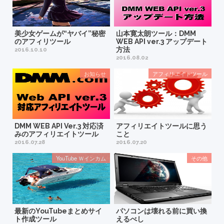
美少女ゲームが“ヤバイ”秘密
山本寛太朗ツール：DMM
のアフィリツール
WEB API ver.3 アップデート
方法
2016.10.10
2016.08.02
お知らせ
アフィリエイトツール
DMM WEB API Ver.3 対応済
アフィリエイトツールに思う
みのアフィリエイトツール
こと
2016.07.28
2016.07.20
YouTube Ｗインカム
その他
最新のYouTubeまとめサイ
パソコンは壊れる前に買い換
ト作成ツール
えるべし