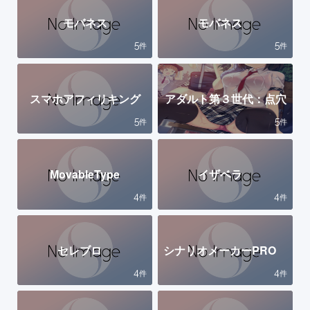
モバネス
モバネス
5
5
件
件
スマホアフィリキング
アダルト第３世代：点穴
5
5
件
件
MovableType
イザベラ
4
4
件
件
セレブロ
シナリオメーカーPRO
4
4
件
件