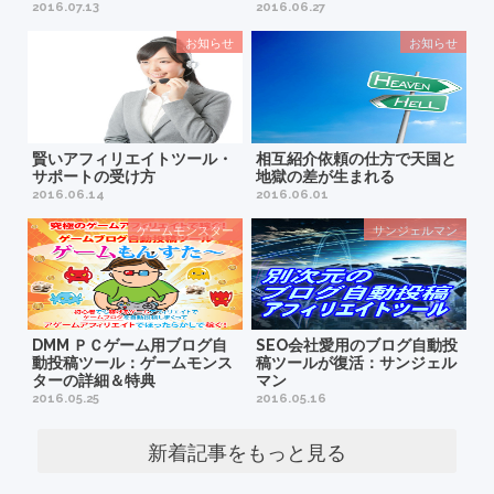
2016.07.13
2016.06.27
お知らせ
お知らせ
賢いアフィリエイトツール・
相互紹介依頼の仕方で天国と
サポートの受け方
地獄の差が生まれる
2016.06.14
2016.06.01
ゲームモンスター
サンジェルマン
DMM ＰＣゲーム用ブログ自
SEO会社愛用のブログ自動投
動投稿ツール：ゲームモンス
稿ツールが復活：サンジェル
ターの詳細＆特典
マン
2016.05.25
2016.05.16
新着記事をもっと見る