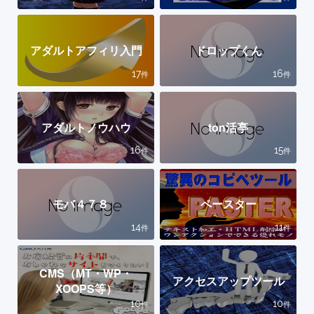
アダルトアフィリ入門
ドロップくん
17
16
件
件
アダルトノウハウ
ton活亭
16
15
件
件
モバ４７８
ペースター
14
11
件
件
CMS（MT・WP・
アクセスアップツール
XOOPS等）
10
10
件
件