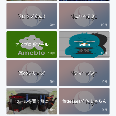
ドロップくん！
モバ４７８
10
10
件
件
アメブロ系ツール
twitter
10
10
件
件
楽coシリーズ
ディープス
9
9
件
件
ツールを買う前に
旅desseﾓﾊﾞｲﾙ じゃらん
8
8
件
件