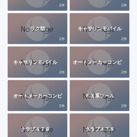
2
2
件
件
ラク助
キャサリンモバイル
2
2
件
件
キャサリンモバイル
オートメーカーコンビ
2
2
件
件
オートメーカーコンビ
ＦＸ系ツール
2
2
件
件
クラブ４７８
クラブ４７８