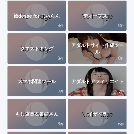
旅desse for じゃらん
ディープス
8
8
件
件
アダルトサイト作成ツー
クエストキング
ル
8
8
件
件
スマホ関連ツール
アダルトアフィリエイト
7
7
件
件
もし店長＆番頭さん
イザベラ
6
6
件
件