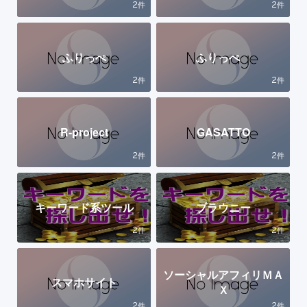
2
2
件
件
ふりっぺ
ふりっぺ
2
2
件
件
R-project
GASATTO
2
2
件
件
キーワード系ツール
ブラウニー
2
2
件
件
ソーシャルアフィリＭＡ
スマホサイト
Ｘ
2
2
件
件