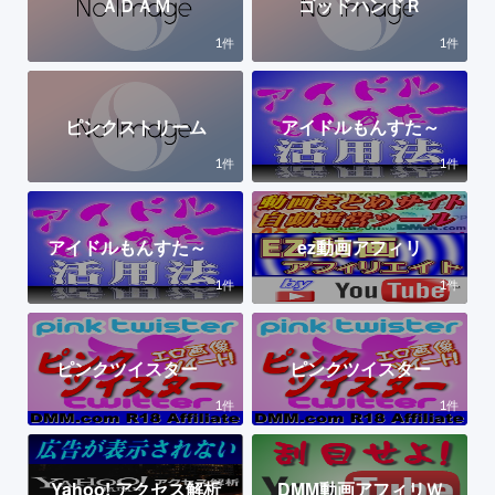
ＡＤＡＭ
ゴッドハンドＲ
1
1
件
件
ピンクストリーム
アイドルもんすた～
1
1
件
件
アイドルもんすた～
ez動画アフィリ
1
1
件
件
ピンクツイスター
ピンクツイスター
1
1
件
件
Yahoo! アクセス解析
DMM動画アフィリＷ