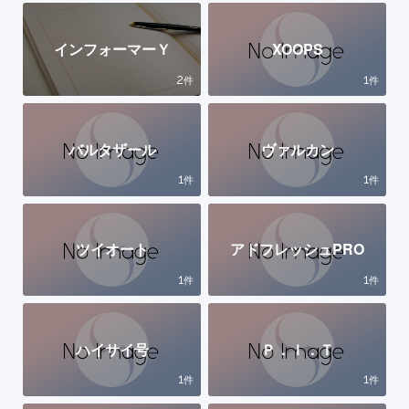
インフォーマーＹ
XOOPS
2
1
件
件
バルタザール
ヴァルカン
1
1
件
件
ツイオート
アドフレッシュPRO
1
1
件
件
ハイサイ号
Ｐ．Ｉ．Ｔ
1
1
件
件