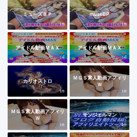
ミューズＢＰ
museBP
1
1
件
件
アイドル動画ＭＡＸ
アイドル動画ＭＡＸ
1
1
件
件
ＭＧＳ素人動画アフィリ
カリオストロ
Ｗ
1
1
件
件
ＭＧＳ素人動画アフィリ
サンジェルマン
Ｗ
1
1
件
件