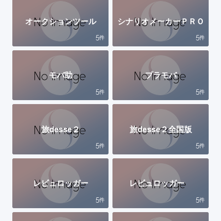
オークションツール
シナリオメーカーＰＲＯ
5
5
件
件
モバ助
プラモバ
5
5
件
件
旅desse２
旅desse２全国版
5
5
件
件
レビュロッガー
レビュロッガー
5
5
件
件