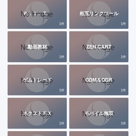
Ｐ．Ｉ．Ｔ
相互リンクツール
1
1
件
件
動画教材
ZEN CART
1
1
件
件
ゲムトレード
ODM＆ODR
1
1
件
件
ネクストＦＸ
モバイル無双
1
1
件
件