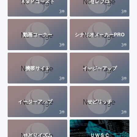
ＡＢＰゴースト
セレブロ
3
3
件
件
動画コーナー
シナリオメーカーPRO
3
3
件
件
携帯サイト
イージーアップ
3
3
件
件
イージーアップ
せどリッチ
3
3
件
件
せどりイズム
ＵＷＳＣ