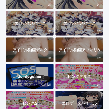
1
1
件
件
エロツイスパーク
エロツイ スパーク
1
1
件
件
アイドル動画デルタ
アイドル動画アフィリΔ
1
1
件
件
Jointogether
ピンクデルタ
1
1
件
件
ピンクΔ
エロゲースパイラル