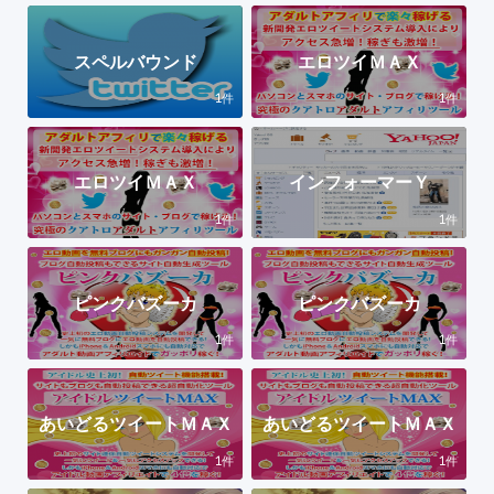
スペルバウンド
エロツイＭＡＸ
1
1
件
件
エロツイＭＡＸ
インフォーマーＹ
1
1
件
件
ピンクバズーカ
ピンクバズーカ
1
1
件
件
あいどるツイートＭＡＸ
あいどるツイートＭＡＸ
1
1
件
件