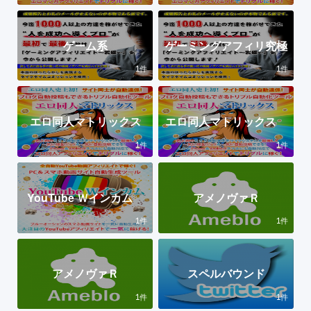
ゲーム系
ゲーミングアフィリ究極
1
1
件
件
エロ同人マトリックス
エロ同人マトリックス
1
1
件
件
YouTube Ｗインカム
アメノヴァＲ
1
1
件
件
アメノヴァＲ
スペルバウンド
1
1
件
件