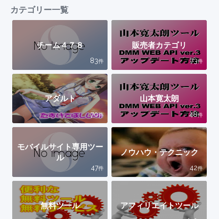
カテゴリー一覧
チーム４７８
販売者カテゴリ
83
73
件
件
アダルト
山本寛太朗
70
48
件
件
モバイルサイト専用ツー
ノウハウ・テクニック
ル
47
42
件
件
無料ツール
アフィリエイトツール