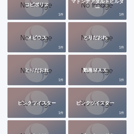
マドンナアダルトビルダ
コピポリス
ー
1
1
件
件
メビウス
とりだおれ
1
1
件
件
とりだおれ
動画ＭＡＸ
1
1
件
件
ピンクツイスター
ピンクツイスター
1
1
件
件