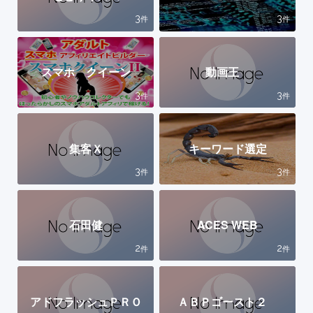
3
3
件
件
スマホ クイーン
動画王
3
3
件
件
集客Ｘ
キーワード選定
3
3
件
件
石田健
ACES WEB
2
2
件
件
アドフラッシュＰＲＯ
ＡＢＰゴースト２