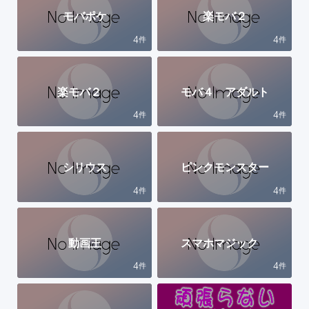
モバポケ
楽モバ２
4
4
件
件
楽モバ２
モバ４ アダルト
4
4
件
件
シリウス
ピンクモンスター
4
4
件
件
動画王
スマホマジック
4
4
件
件