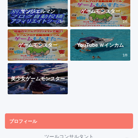
サンジェルマン
ゲームモンスター
1
1
件
件
ゲームモンスター
YouTube Ｗインカム
1
1
件
件
美少女ゲームモンスター
1
件
プロフィール
ツールコンサルタント