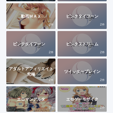
動画ＭＡＸ
ピンクタイフーン
2
2
件
件
ピンクタイフーン
ピンクストリ～ム
2
2
件
件
アダルトアフィリエイト
ツイッターブレイン
究極
2
2
件
件
エロマンデルタ
エロゲーモザイク
2
2
件
件