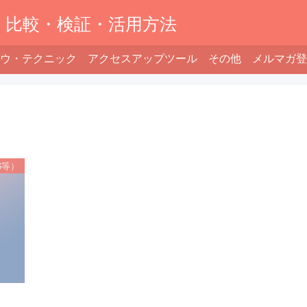
】比較・検証・活用方法
ウ・テクニック
アクセスアップツール
その他
メルマガ登
S等）