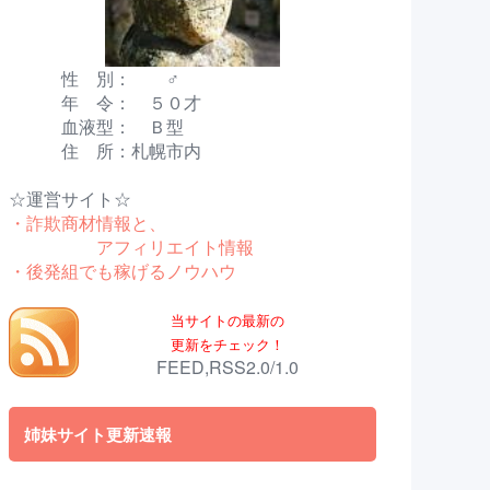
性 別： ♂
年 令： ５０才
血液型： Ｂ型
住 所：札幌市内
☆運営サイト☆
・詐欺商材情報と、
アフィリエイト情報
・後発組でも稼げるノウハウ
当サイトの最新の
更新をチェック！
FEED,RSS2.0/1.0
姉妹サイト更新速報