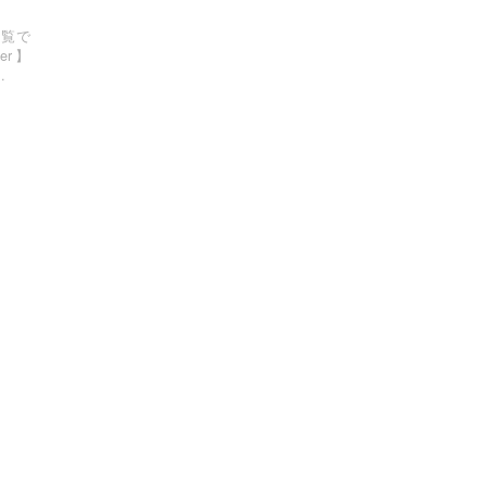
一覧で
er】
.