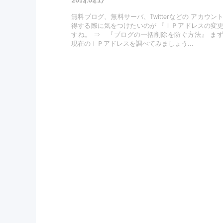
2014.04.17
無料ブログ、無料サーバ、Twitterなどの アカウン
得する際に気をつけたいのが 『ＩＰアドレスの変
すね。 ⇒ 『ブログの一括削除を防ぐ方法』 ま
現在のＩＰアドレスを調べてみましょう...