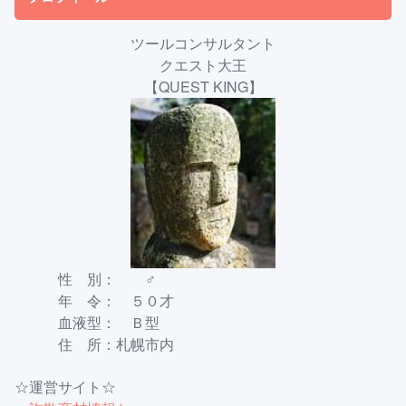
ツールコンサルタント
クエスト大王
【QUEST KING】
性 別： ♂
年 令： ５０才
血液型： Ｂ型
住 所：札幌市内
☆運営サイト☆