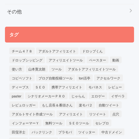
その他
タグ
チーム４７８
アダルトアフィリエイト
ドロップくん
ドロップシッピング
アフィリエイトツール
ペースター
動画
使い方
山本寛太朗
ツール
アダルトアフィリエイトツール
コピペソフト
ブログ自動投稿ツール
ton活亭
アクセルワーク
ディープス
ＳＥＯ
携帯アフィリエイト
モバネス
レビュー
paster
シナリオメーカーＰＲＯ
じゃらん
エロゲー
イザベラ
レビュロッガー
もし店長＆番頭さん
楽モバ２
自動ツイート
アダルトサイト作成ツール
アフィリエイト
リツイート
点穴
インフォーマーＹ
無料ツール
ＳＥＯツール
セレブロ
田窪洋士
バックリンク
プラモバ
ツイッター
中古ドメイン