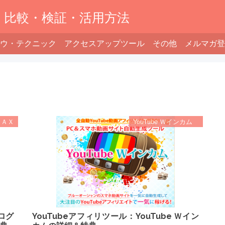
】比較・検証・活用方法
ウ・テクニック
アクセスアップツール
その他
メルマガ登
ＭＡＸ
YouTube Ｗインカム
ログ
YouTubeアフィリツール：YouTube Ｗイン