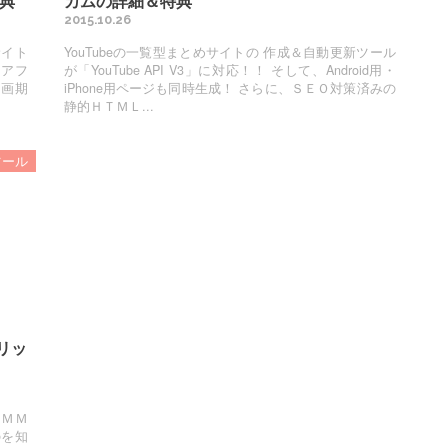
典
カムの詳細＆特典
2015.10.26
サイト
YouTubeの一覧型まとめサイトの 作成＆自動更新ツール
Ｍアフ
が「YouTube API V3」に対応！！ そして、Android用・
、画期
iPhone用ページも同時生成！ さらに、ＳＥＯ対策済みの
静的ＨＴＭＬ...
ツール
リッ
ＤＭＭ
のを知