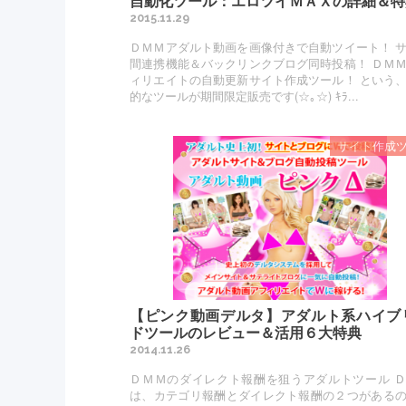
自動化ツール：エロツイＭＡＸの詳細＆特
2015.11.29
ＤＭＭアダルト動画を画像付きで自動ツイート！ 
間連携機能＆バックリンクブログ同時投稿！ ＤＭ
ィリエイトの自動更新サイト作成ツール！ という
的なツールが期間限定販売です(☆｡☆) ｷﾗ...
サイト作成
【ピンク動画デルタ】アダルト系ハイブ
ドツールのレビュー＆活用６大特典
2014.11.26
ＤＭＭのダイレクト報酬を狙うアダルトツール 
は、カテゴリ報酬とダイレクト報酬の２つがある