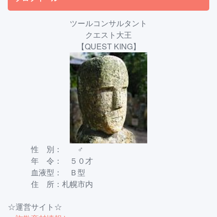
ツールコンサルタント
クエスト大王
【QUEST KING】
性 別： ♂
年 令： ５０才
血液型： Ｂ型
住 所：札幌市内
☆運営サイト☆