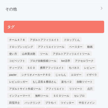
その他
タグ
チーム４７８
アダルトアフィリエイト
ドロップくん
ドロップシッピング
アフィリエイトツール
ペースター
動画
使い方
山本寛太朗
ツール
アダルトアフィリエイトツール
コピペソフト
ブログ自動投稿ツール
ton活亭
アクセルワーク
ディープス
ＳＥＯ
携帯アフィリエイト
モバネス
レビュー
paster
シナリオメーカーＰＲＯ
じゃらん
エロゲー
イザベラ
レビュロッガー
もし店長＆番頭さん
楽モバ２
自動ツイート
アダルトサイト作成ツール
アフィリエイト
リツイート
点穴
インフォーマーＹ
無料ツール
ＳＥＯツール
セレブロ
田窪洋士
バックリンク
プラモバ
ツイッター
中古ドメイン