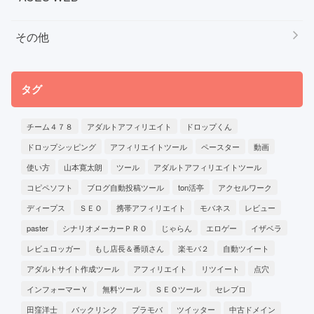
その他
タグ
チーム４７８
アダルトアフィリエイト
ドロップくん
ドロップシッピング
アフィリエイトツール
ペースター
動画
使い方
山本寛太朗
ツール
アダルトアフィリエイトツール
コピペソフト
ブログ自動投稿ツール
ton活亭
アクセルワーク
ディープス
ＳＥＯ
携帯アフィリエイト
モバネス
レビュー
paster
シナリオメーカーＰＲＯ
じゃらん
エロゲー
イザベラ
レビュロッガー
もし店長＆番頭さん
楽モバ２
自動ツイート
アダルトサイト作成ツール
アフィリエイト
リツイート
点穴
インフォーマーＹ
無料ツール
ＳＥＯツール
セレブロ
田窪洋士
バックリンク
プラモバ
ツイッター
中古ドメイン