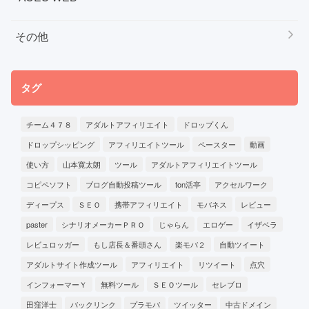
その他
タグ
チーム４７８
アダルトアフィリエイト
ドロップくん
ドロップシッピング
アフィリエイトツール
ペースター
動画
使い方
山本寛太朗
ツール
アダルトアフィリエイトツール
コピペソフト
ブログ自動投稿ツール
ton活亭
アクセルワーク
ディープス
ＳＥＯ
携帯アフィリエイト
モバネス
レビュー
paster
シナリオメーカーＰＲＯ
じゃらん
エロゲー
イザベラ
レビュロッガー
もし店長＆番頭さん
楽モバ２
自動ツイート
アダルトサイト作成ツール
アフィリエイト
リツイート
点穴
インフォーマーＹ
無料ツール
ＳＥＯツール
セレブロ
田窪洋士
バックリンク
プラモバ
ツイッター
中古ドメイン