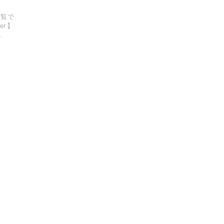
一覧で
er】
.