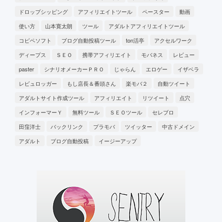
ドロップシッピング
アフィリエイトツール
ペースター
動画
使い方
山本寛太朗
ツール
アダルトアフィリエイトツール
コピペソフト
ブログ自動投稿ツール
ton活亭
アクセルワーク
ディープス
ＳＥＯ
携帯アフィリエイト
モバネス
レビュー
paster
シナリオメーカーＰＲＯ
じゃらん
エロゲー
イザベラ
レビュロッガー
もし店長＆番頭さん
楽モバ２
自動ツイート
アダルトサイト作成ツール
アフィリエイト
リツイート
点穴
インフォーマーＹ
無料ツール
ＳＥＯツール
セレブロ
田窪洋士
バックリンク
プラモバ
ツイッター
中古ドメイン
アダルト
ブログ自動投稿
イージーアップ