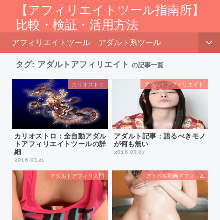
【アフィリエイトツール指南所】
比較・検証・活用方法
アフィリエイトツール
アダルト系ツール
タグ:
アダルトアフィリエイト
の記事一覧
カリオストロ
アダルトアフィリエイト
カリオストロ：全自動アダル
アダルト記事：語るべきモノ
トアフィリエイトツールの詳
が何も無い
細
2016.03.07
2016.03.21
アダルトアフィリ入門
アイドル動画アフィリΔ