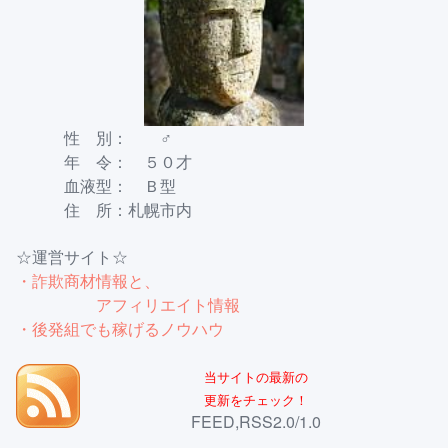
性 別： ♂
年 令： ５０才
血液型： Ｂ型
住 所：札幌市内
☆運営サイト☆
・詐欺商材情報と、
アフィリエイト情報
・後発組でも稼げるノウハウ
当サイトの最新の
更新をチェック！
FEED,RSS2.0/1.0