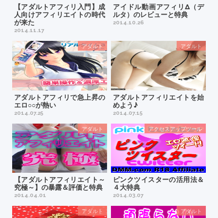
【アダルトアフィリ入門】成
アイドル動画アフィリΔ（デ
人向けアフィリエイトの時代
ルタ）のレビューと特典
が来た
2014.10.26
2014.11.17
アダルト
アダルト
アダルトアフィリで急上昇の
アダルトアフィリエイトを始
エロ○○が熱い
めよう♪
2014.07.25
2014.07.15
アダルト
アクセスアップツール
【アダルトアフィリエイト～
ピンクツイスターの活用法＆
究極～】の暴露＆評価と特典
４大特典
2014.04.01
2014.03.07
アダルト
アダルト