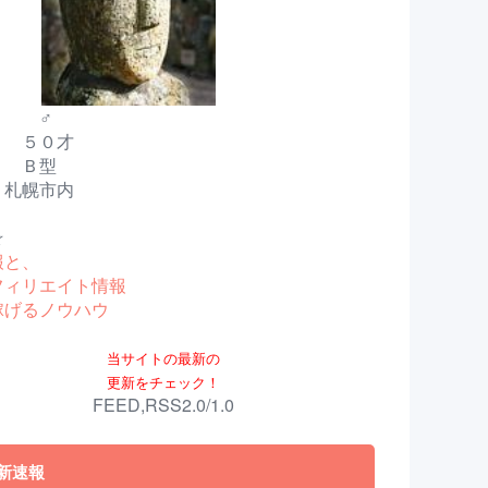
 ♂
 ５０才
 Ｂ型
札幌市内
☆
報と、
フィリエイト情報
稼げるノウハウ
当サイトの最新の
更新をチェック！
FEED,RSS2.0/1.0
新速報