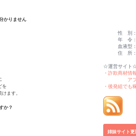
分かりません
性 別：
年 令：
血液型：
住 所：
☆運営サイト
・詐欺商材情
に
ア
どを
・後発組でも
続けます。
すか？
姉妹サイト更