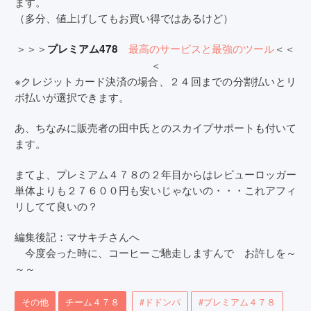
ます。
（多分、値上げしてもお買い得ではあるけど）
＞＞＞
最高のサービスと最強のツール
＜＜
プレミアム478
＜
※クレジットカード決済の場合、２４回までの分割払いとリ
ボ払いが選択できます。
あ、ちなみに販売者の田中氏とのスカイプサポートも付いて
ます。
まてよ、プレミアム４７８の２年目からはレビューロッガー
単体よりも２７６００円も安いじゃないの・・・これアフィ
リしてて良いの？
編集後記：マサキチさんへ
今度会った時に、コーヒーご馳走しますんで お許しを～
～～
その他
チーム４７８
#ドドンパ
#プレミアム４７８