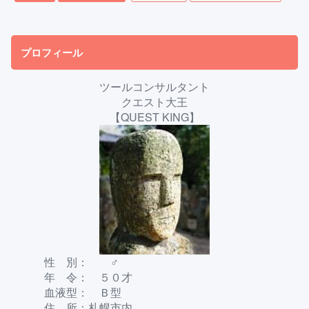
プロフィール
ツールコンサルタント
クエスト大王
【QUEST KING】
性 別： ♂
年 令： ５０才
血液型： Ｂ型
住 所：札幌市内