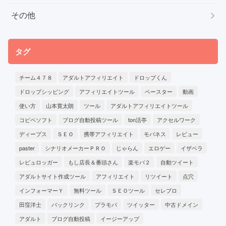
その他
タグ
チーム４７８
アダルトアフィリエイト
ドロップくん
ドロップシッピング
アフィリエイトツール
ペースター
動画
使い方
山本寛太朗
ツール
アダルトアフィリエイトツール
コピペソフト
ブログ自動投稿ツール
ton活亭
アクセルワーク
ディープス
ＳＥＯ
携帯アフィリエイト
モバネス
レビュー
paster
シナリオメーカーＰＲＯ
じゃらん
エロゲー
イザベラ
レビュロッガー
もし店長＆番頭さん
楽モバ２
自動ツイート
アダルトサイト作成ツール
アフィリエイト
リツイート
点穴
インフォーマーＹ
無料ツール
ＳＥＯツール
セレブロ
田窪洋士
バックリンク
プラモバ
ツイッター
中古ドメイン
アダルト
ブログ自動投稿
イージーアップ