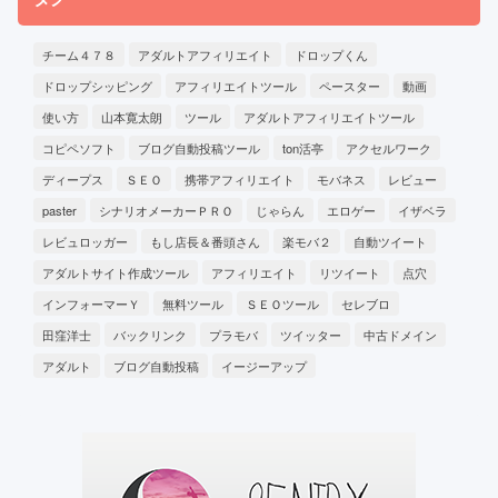
チーム４７８
アダルトアフィリエイト
ドロップくん
ドロップシッピング
アフィリエイトツール
ペースター
動画
使い方
山本寛太朗
ツール
アダルトアフィリエイトツール
コピペソフト
ブログ自動投稿ツール
ton活亭
アクセルワーク
ディープス
ＳＥＯ
携帯アフィリエイト
モバネス
レビュー
paster
シナリオメーカーＰＲＯ
じゃらん
エロゲー
イザベラ
レビュロッガー
もし店長＆番頭さん
楽モバ２
自動ツイート
アダルトサイト作成ツール
アフィリエイト
リツイート
点穴
インフォーマーＹ
無料ツール
ＳＥＯツール
セレブロ
田窪洋士
バックリンク
プラモバ
ツイッター
中古ドメイン
アダルト
ブログ自動投稿
イージーアップ