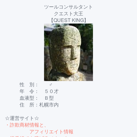
ツールコンサルタント
クエスト大王
【QUEST KING】
性 別： ♂
年 令： ５０才
血液型： Ｂ型
住 所：札幌市内
☆運営サイト☆
・詐欺商材情報と、
アフィリエイト情報