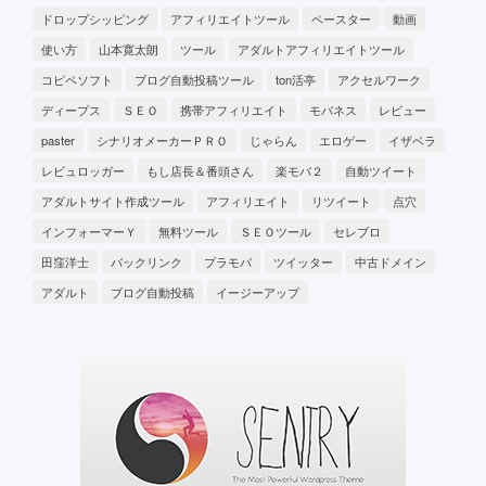
ドロップシッピング
アフィリエイトツール
ペースター
動画
使い方
山本寛太朗
ツール
アダルトアフィリエイトツール
コピペソフト
ブログ自動投稿ツール
ton活亭
アクセルワーク
ディープス
ＳＥＯ
携帯アフィリエイト
モバネス
レビュー
paster
シナリオメーカーＰＲＯ
じゃらん
エロゲー
イザベラ
レビュロッガー
もし店長＆番頭さん
楽モバ２
自動ツイート
アダルトサイト作成ツール
アフィリエイト
リツイート
点穴
インフォーマーＹ
無料ツール
ＳＥＯツール
セレブロ
田窪洋士
バックリンク
プラモバ
ツイッター
中古ドメイン
アダルト
ブログ自動投稿
イージーアップ