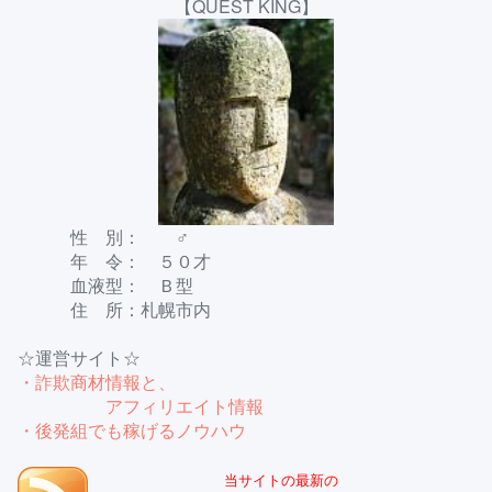
【QUEST KING】
性 別： ♂
年 令： ５０才
血液型： Ｂ型
住 所：札幌市内
☆運営サイト☆
・詐欺商材情報と、
アフィリエイト情報
・後発組でも稼げるノウハウ
当サイトの最新の