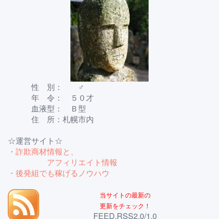
性 別： ♂
年 令： ５０才
血液型： Ｂ型
住 所：札幌市内
☆運営サイト☆
・詐欺商材情報と、
アフィリエイト情報
・後発組でも稼げるノウハウ
当サイトの最新の
更新をチェック！
FEED,RSS2.0/1.0