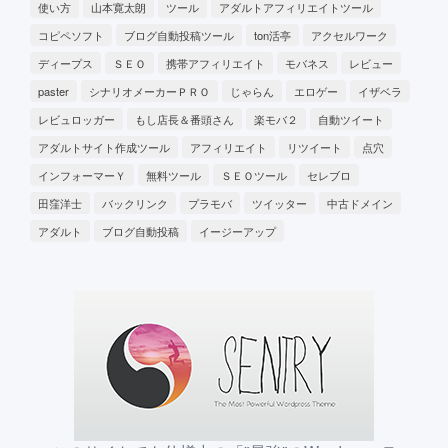
使い方
山本寛太朗
ツール
アダルトアフィリエイトツール
コピペソフト
ブログ自動投稿ツール
ton活亭
アクセルワーク
ディープス
ＳＥＯ
携帯アフィリエイト
モバネス
レビュー
paster
シナリオメーカーＰＲＯ
じゃらん
エロゲー
イザベラ
レビュロッガー
もし店長＆番頭さん
楽モバ２
自動ツイート
アダルトサイト作成ツール
アフィリエイト
リツイート
点穴
インフォーマーＹ
無料ツール
ＳＥＯツール
セレブロ
田窪洋士
バックリンク
プラモバ
ツイッター
中古ドメイン
アダルト
ブログ自動投稿
イージーアップ