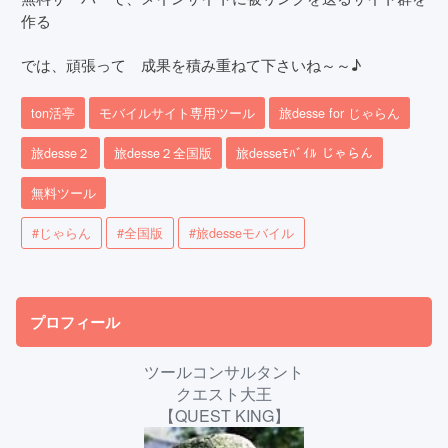
作る
では、頑張って 成果を積み重ねて下さいね～～♪
ton活亭
モバイルサイト専用ツール
旅desse for じゃらん
旅desse２
旅desse２全国版
旅desseﾓﾊﾞｲﾙ じゃらん
無料ツール
#じゃらん
#全国版
#旅desseモバイル
プロフィール
ツールコンサルタント
クエスト大王
【QUEST KING】