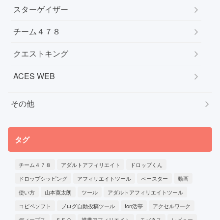
スターゲイザー
チーム４７８
クエストキング
ACES WEB
その他
タグ
チーム４７８
アダルトアフィリエイト
ドロップくん
ドロップシッピング
アフィリエイトツール
ペースター
動画
使い方
山本寛太朗
ツール
アダルトアフィリエイトツール
コピペソフト
ブログ自動投稿ツール
ton活亭
アクセルワーク
ディープス
ＳＥＯ
携帯アフィリエイト
モバネス
レビュー