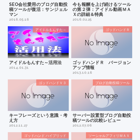
SEO会社愛用のブログ自動投
今も報酬を上げ続けるツール
稿ツールが復活：サンジェル
の第２弾：アイドル動画ＭＡ
マン
Ｘの詳細＆特典
2016.05.16
2016.02.25
アイドルもんすた～
ゴッドハンドＲ
アイドルもんすた～活用法
ゴッドハンドＲ バージョン
アップ情報
2014.01.31
2013.10.16
ゴッドハンドＶ３
ブログ自動投稿ツール
キーフレーズという意識・考
サーバー設置型ブログ自動投
え方
稿ツールの比較レビュー
2012.11.27
2012.07.06
ゴッドハンド ハイブリッド
ソーシャルアフィリＭＡＸ