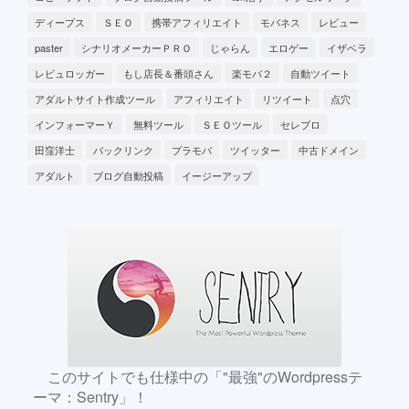
ディープス
ＳＥＯ
携帯アフィリエイト
モバネス
レビュー
paster
シナリオメーカーＰＲＯ
じゃらん
エロゲー
イザベラ
レビュロッガー
もし店長＆番頭さん
楽モバ２
自動ツイート
アダルトサイト作成ツール
アフィリエイト
リツイート
点穴
インフォーマーＹ
無料ツール
ＳＥＯツール
セレブロ
田窪洋士
バックリンク
プラモバ
ツイッター
中古ドメイン
アダルト
ブログ自動投稿
イージーアップ
このサイトでも仕様中の「"最強"のWordpressテ
ーマ：Sentry」！