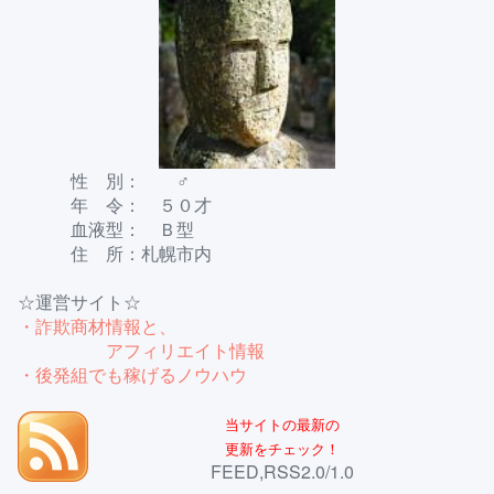
性 別： ♂
年 令： ５０才
血液型： Ｂ型
住 所：札幌市内
☆運営サイト☆
・詐欺商材情報と、
アフィリエイト情報
・後発組でも稼げるノウハウ
当サイトの最新の
更新をチェック！
FEED,RSS2.0/1.0