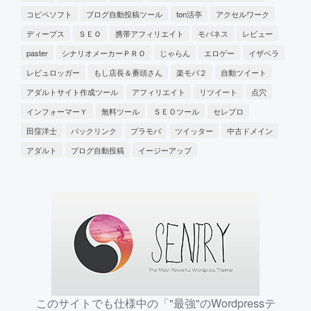
コピペソフト
ブログ自動投稿ツール
ton活亭
アクセルワーク
ディープス
ＳＥＯ
携帯アフィリエイト
モバネス
レビュー
paster
シナリオメーカーＰＲＯ
じゃらん
エロゲー
イザベラ
レビュロッガー
もし店長＆番頭さん
楽モバ２
自動ツイート
アダルトサイト作成ツール
アフィリエイト
リツイート
点穴
インフォーマーＹ
無料ツール
ＳＥＯツール
セレブロ
田窪洋士
バックリンク
プラモバ
ツイッター
中古ドメイン
アダルト
ブログ自動投稿
イージーアップ
このサイトでも仕様中の「"最強"のWordpressテ