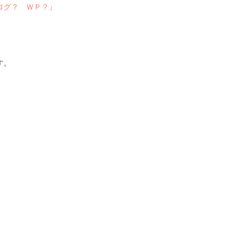
ログ？ ＷＰ？』
。
す。