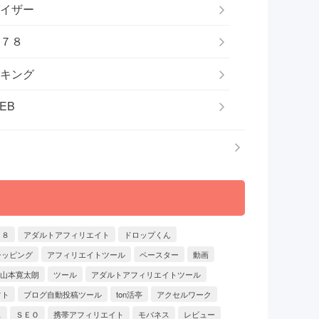
イザー
７８
キング
EB
７８
アダルトアフィリエイト
ドロップくん
シッピング
アフィリエイトツール
ペースター
動画
山本寛太朗
ツール
アダルトアフィリエイトツール
フト
ブログ自動投稿ツール
ton活亭
アクセルワーク
ス
ＳＥＯ
携帯アフィリエイト
モバネス
レビュー