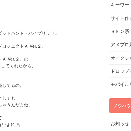
キーワー
サイト作
ＳＥＯ系
ゴッドハンド・ハイブリッド』
アメブロ
ジェクトＡ Ver.２』
オークシ
 Ver.２』の
出してくれたから、
ドロップ
モバイル
売してるの。
としても、
ちゃうんだよね。
ノウハウ
て、
お知らせ
よ(^_^;