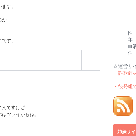
います。
のか
性 
年 令
れです。
血液型
住 所
☆運営サ
・詐欺商
・後発組
イんですけど
のはツライかもね。
姉妹サイ