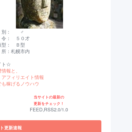
別： ♂
： ５０才
： Ｂ型
：札幌市内
イト☆
材情報と、
アフィリエイト情報
でも稼げるノウハウ
当サイトの最新の
更新をチェック！
FEED,RSS2.0/1.0
ト更新速報